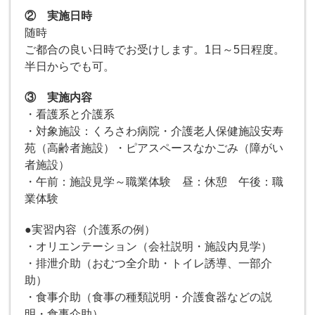
② 実施日時
随時
ご都合の良い日時でお受けします。1日～5日程度。
半日からでも可。
③ 実施内容
・看護系と介護系
・対象施設：くろさわ病院・介護老人保健施設安寿
苑（高齢者施設）・ピアスペースなかごみ（障がい
者施設）
・午前：施設見学～職業体験 昼：休憩 午後：職
業体験
●実習内容（介護系の例）
・オリエンテーション（会社説明・施設内見学）
・排泄介助（おむつ全介助・トイレ誘導、一部介
助）
・食事介助（食事の種類説明・介護食器などの説
明・食事介助）