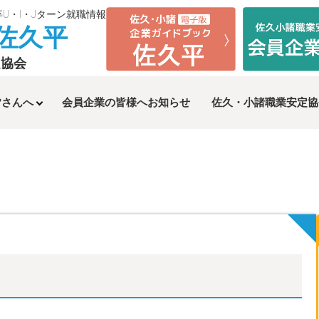
卒U・I・Jターン就職情報
n佐久平
定協会
皆さんへ
会員企業の皆様へお知らせ
佐久・小諸
職業安定協