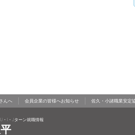
さんへ
会員企業の皆様へお知らせ
佐久・小諸職業安定
U・I・Jターン就職情報
久平