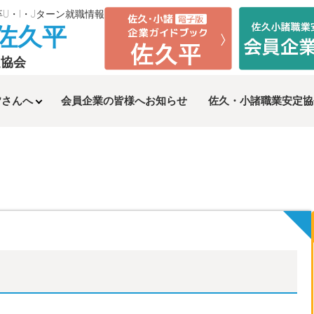
卒U・I・Jターン就職情報
n佐久平
定協会
皆さんへ
会員企業の皆様へお知らせ
佐久・小諸
職業安定協