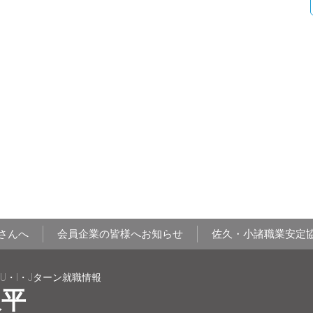
さんへ
会員企業の皆様へお知らせ
佐久・小諸職業安定
U・I・Jターン就職情報
久平