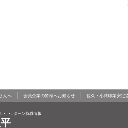
さんへ
会員企業の皆様へお知らせ
佐久・小諸職業安定
U・I・Jターン就職情報
久平