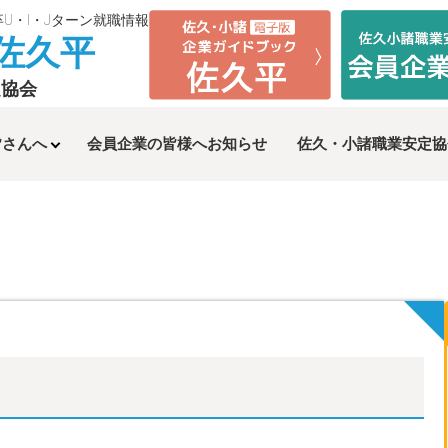
卒U・I・Jターン就職情報
n佐久平
定協会
皆さんへ
会員企業の皆様へお知らせ
佐久・小諸
職業安定協